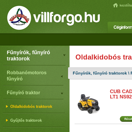
kezdőla
Fűnyírók, fűnyíró
Oldalkidobós tra
traktorok
Robbanómotoros
Fűnyírók, fűnyíró traktorok \ 
fűnyíró
CUB CA
Fűnyíró traktor
LT1 NS92
Oldalkidobós traktorok
Rész
Gyűjtős traktorok