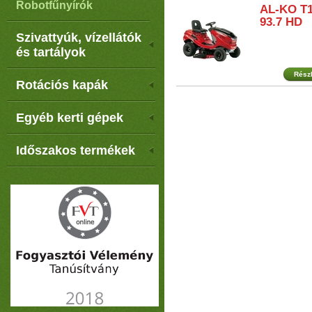
Robotfűnyírók
AL-KO T1
93.7 HD
Szivattyúk, vízellátók
és tartályok
Rész
Rotációs kapák
Egyéb kerti gépek
Időszakos termékek