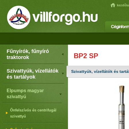
kezdőla
Fűnyírók, fűnyíró
BP2 SP
traktorok
Szivattyúk, vízellátók
Szivattyúk, vízellátók és tar
és tartályok
Elpumps magyar
szivattyú
Önfelszívós és centrifugál
szivattyú