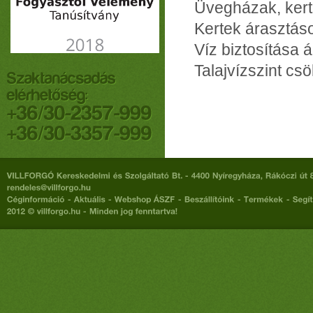
Üvegházak, kert
Kertek árasztás
Víz biztosítása 
Talajvízszint cs