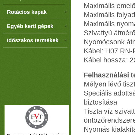
Maximális emel
Rotációs kapák
Maximális folyad
Maximális nyomá
Egyéb kerti gépek
Szivattyú átmérő
Időszakos termékek
Nyomócsonk átm
Kábel: H07 RN-
Kábel hossza: 2
Felhasználási t
Mélyen lévő tisz
Speciális adotts
biztosítása
Tiszta víz sziva
öntözőrendszer
Nyomás kialakít