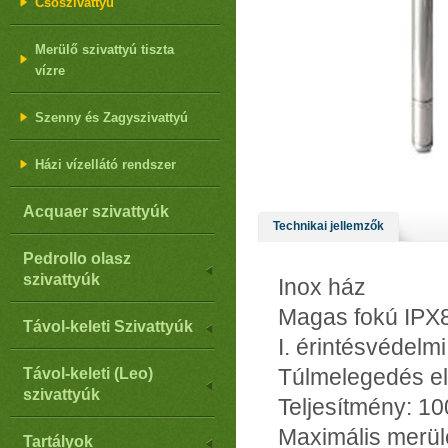
Csőszivattyú
Merülő szivattyú tiszta
vízre
Szenny és Zagyszivattyú
Házi vízellátó rendszer
Acquaer szivattyúk
Technikai jellemzők
Pedrollo olasz
szivattyúk
Inox ház
Magas fokú IPX8
Távol-keleti Szivattyúk
I. érintésvédelmi
Túlmelegedés el
Távol-keleti (Leo)
szivattyúk
Teljesítmény: 1
Maximális merül
Tartályok