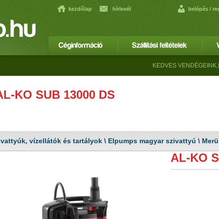
kezdőlap
hírlevél
belépés
/
re
KEDVES VENDÉGEINK,KÉRJÜ
AL-KO SUB 13000 DS
ivattyúk, vízellátók és tartályok \ Elpumps magyar szivattyú \ Merül
AL-KO S