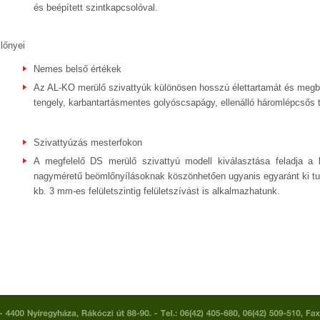
és beépített szintkapcsolóval.
lőnyei
Nemes belső értékek
Az AL-KO merülő szivattyúk különösen hosszú élettartamát és megb
tengely, karbantartásmentes golyóscsapágy, ellenálló háromlépcsős 
Szivattyúzás mesterfokon
A megfelelő DS merülő szivattyú modell kiválasztása feladja a l
nagyméretű beömlőnyílásoknak köszönhetően ugyanis egyaránt ki tu
kb. 3 mm-es felületszintig felületszívást is alkalmazhatunk.