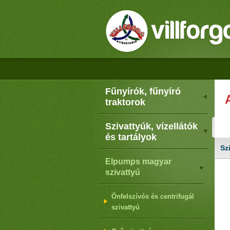
Fűnyírók, fűnyíró
traktorok
Szivattyúk, vízellátók
és tartályok
Sz
Elpumps magyar
szivattyú
Önfelszívós és centrifugál
szivattyú