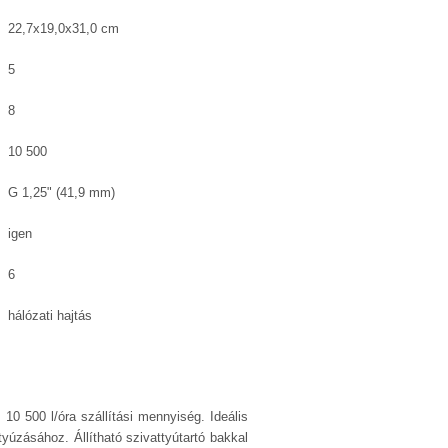
22,7x19,0x31,0 cm
5
8
10 500
G 1,25" (41,9 mm)
igen
6
hálózati hajtás
 10 500 l/óra szállítási mennyiség. Ideális
yúzásához. Állítható szivattyútartó bakkal