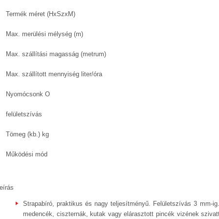
Termék méret (HxSzxM)
Max. merülési mélység (m)
Max. szállítási magasság (metrum)
Max. szállított mennyiség liter/óra
Nyomócsonk O
felületszívás
Tömeg (kb.) kg
Működési mód
eírás
Strapabíró, praktikus és nagy teljesítményű. Felületszívás 3 mm-ig.
medencék, ciszternák, kutak vagy elárasztott pincék vizének szivatt