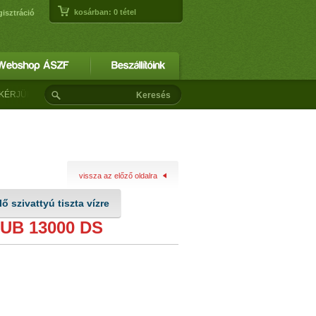
kosárban:
0
tétel
gisztráció
K KÍSÉRJÉK FIGYELEMMEL FOLYAMATOSAN BŐVÜLŐ AJÁNLATAINKAT, ÉS ÖRÖMME
vissza az előző oldalra
ő szivattyú tiszta vízre
UB 13000 DS