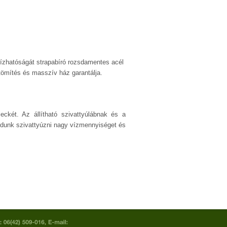
ízhatóságát strapabíró rozsdamentes acél
tömítés és masszív ház garantálja.
eckét. Az állítható szivattyúlábnak és a
dunk szivattyúzni nagy vízmennyiséget és