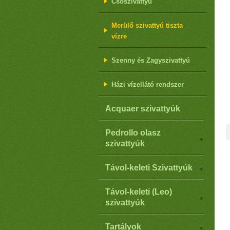
Csőszivattyú
Merülő szivattyú tiszta
vízre
Szenny és Zagyszivattyú
Házi vízellátó rendszer
Acquaer szivattyúk
Pedrollo olasz
szivattyúk
Távol-keleti Szivattyúk
Távol-keleti (Leo)
szivattyúk
Tartályok